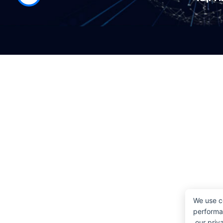
We use c
performan
our priva